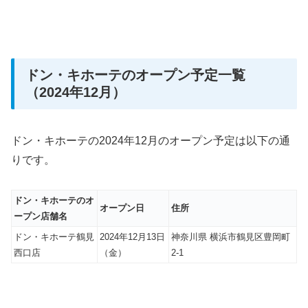
ドン・キホーテのオープン予定一覧
（2024年12月）
ドン・キホーテの2024年12月のオープン予定は以下の通
りです。
ドン・キホーテのオ
オープン日
住所
ープン店舗名
ドン・キホーテ鶴見
2024年12月13日
神奈川県 横浜市鶴見区豊岡町
西口店
（金）
2-1