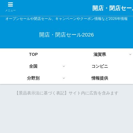
開店・閉店セール
メニュー
オープンセールや閉店セール、キャンペーンやクーポン情報など2026年情報
開店・閉店セール2026
TOP
滋賀県
全国
コンビニ
分野別
情報提供
【景品表示法に基づく表記】サイト内に広告を含みます