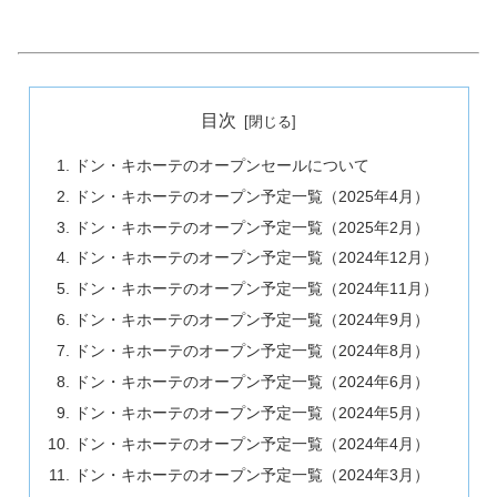
目次
ドン・キホーテのオープンセールについて
ドン・キホーテのオープン予定一覧（2025年4月）
ドン・キホーテのオープン予定一覧（2025年2月）
ドン・キホーテのオープン予定一覧（2024年12月）
ドン・キホーテのオープン予定一覧（2024年11月）
ドン・キホーテのオープン予定一覧（2024年9月）
ドン・キホーテのオープン予定一覧（2024年8月）
ドン・キホーテのオープン予定一覧（2024年6月）
ドン・キホーテのオープン予定一覧（2024年5月）
ドン・キホーテのオープン予定一覧（2024年4月）
ドン・キホーテのオープン予定一覧（2024年3月）