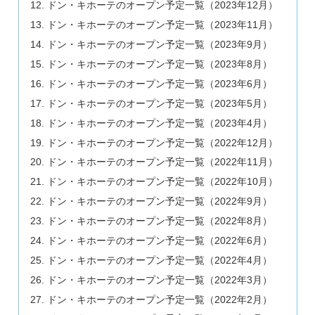
ドン・キホーテのオープン予定一覧（2023年12月）
ドン・キホーテのオープン予定一覧（2023年11月）
ドン・キホーテのオープン予定一覧（2023年9月）
ドン・キホーテのオープン予定一覧（2023年8月）
ドン・キホーテのオープン予定一覧（2023年6月）
ドン・キホーテのオープン予定一覧（2023年5月）
ドン・キホーテのオープン予定一覧（2023年4月）
ドン・キホーテのオープン予定一覧（2022年12月）
ドン・キホーテのオープン予定一覧（2022年11月）
ドン・キホーテのオープン予定一覧（2022年10月）
ドン・キホーテのオープン予定一覧（2022年9月）
ドン・キホーテのオープン予定一覧（2022年8月）
ドン・キホーテのオープン予定一覧（2022年6月）
ドン・キホーテのオープン予定一覧（2022年4月）
ドン・キホーテのオープン予定一覧（2022年3月）
ドン・キホーテのオープン予定一覧（2022年2月）