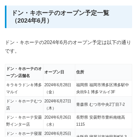
ドン・キホーテのオープン予定一覧
（2024年6月）
ドン・キホーテの2024年6月のオープン予定は以下の通り
です。
ドン・キホーテのオ
オープン日
住所
ープン店舗名
キラキラドンキ博多
2024年6月28日
福岡県 福岡市博多区博多駅中
マルイ
（金）
央街9-1 博多マルイ3F
ドン・キホーテむつ
2024年6月27日
青森県 むつ市中央2丁目7-2
店
（木）
ドン・キホーテ安曇
2024年6月26日
長野県 安曇野市豊科南穂高
野インター店
（水）
1115
ドン・キホーテ寝屋
2024年6月25日
大阪府 寝屋川市池田新町6-3