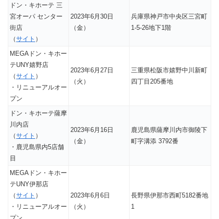
ドン・キホーテ 三
宮オーパ センター
2023年6月30日
兵庫県神戸市中央区三宮町
街店
（金）
1-5-26地下1階
（
サイト
）
MEGAドン・キホー
テUNY嬉野店
2023年6月27日
三重県松阪市嬉野中川新町
（
サイト
）
（火）
四丁目205番地
・リニューアルオー
プン
ドン・キホーテ薩摩
川内店
2023年6月16日
鹿児島県薩摩川内市御陵下
（
サイト
）
（金）
町字溝添 3792番
・鹿児島県内5店舗
目
MEGAドン・キホー
テUNY伊那店
（
サイト
）
2023年6月6日
長野県伊那市西町5182番地
・リニューアルオー
（火）
1
プン