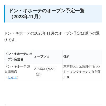
ドン・キホーテのオープン予定一覧
（2023年11月）
ドン・キホーテの2023年11月のオープン予定は以下の通
りです。
ドン・キホーテのオ
オープン日
住所
ープン店舗名
ドン・キホーテ 京
東京都大田区蒲田4丁目50-
2023年11月22日
急蒲田店
11ウィングキッチン京急蒲
（水）
（
サイト
）
田内