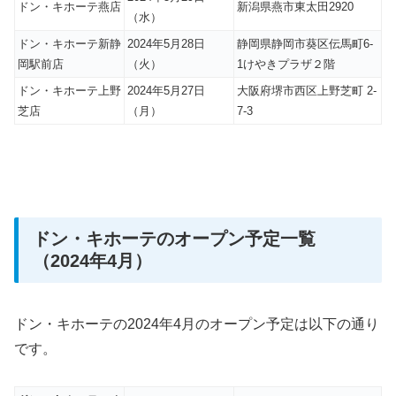
ドン・キホーテ燕店
新潟県燕市東太田2920
（水）
ドン・キホーテ新静
2024年5月28日
静岡県静岡市葵区伝馬町6-
岡駅前店
（火）
1けやきプラザ２階
ドン・キホーテ上野
2024年5月27日
大阪府堺市西区上野芝町 2-
芝店
（月）
7-3
ドン・キホーテのオープン予定一覧
（2024年4月）
ドン・キホーテの2024年4月のオープン予定は以下の通り
です。