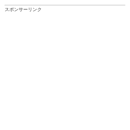
スポンサーリンク