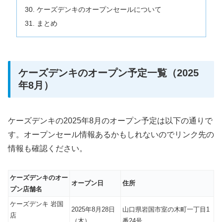
ケーズデンキのオープンセールについて
まとめ
ケーズデンキのオープン予定一覧（2025
年8月）
ケーズデンキの2025年8月のオープン予定は以下の通りで
す。オープンセール情報あるかもしれないのでリンク先の
情報も確認ください。
ケーズデンキのオー
オープン日
住所
プン店舗名
ケーズデンキ 岩国
2025年8月28日
山口県岩国市室の木町一丁目1
店
（木）
番24号