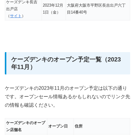
ケーズデンキ長吉
2023年12月
大阪府大阪市平野区長吉出戸六丁
出戸店
1日（金）
目14番40号
（
サイト
）
ケーズデンキのオープン予定一覧（2023
年11月）
ケーズデンキの2023年11月のオープン予定は以下の通り
です。オープンセール情報あるかもしれないのでリンク先
の情報も確認ください。
ケーズデンキのオープ
オープン日
住所
ン店舗名