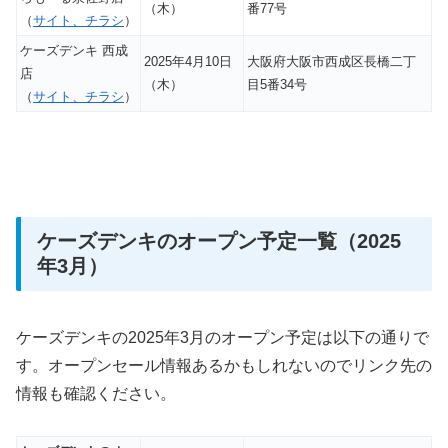
（木）
番77号
（
サイト、チラシ
）
ケーズデンキ 西成
2025年4月10日
大阪府大阪市西成区長橋二丁
店
（木）
目5番34号
（
サイト、チラシ
）
ケーズデンキのオープン予定一覧（2025
年3月）
ケーズデンキの2025年3月のオープン予定は以下の通りで
す。オープンセール情報あるかもしれないのでリンク先の
情報も確認ください。