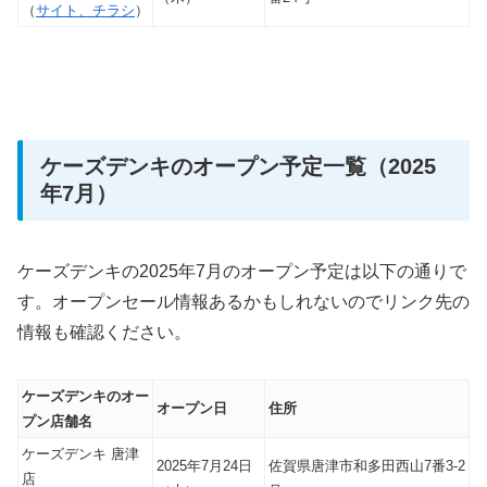
（
サイト、チラシ
）
ケーズデンキのオープン予定一覧（2025
年7月）
ケーズデンキの2025年7月のオープン予定は以下の通りで
す。オープンセール情報あるかもしれないのでリンク先の
情報も確認ください。
ケーズデンキのオー
オープン日
住所
プン店舗名
ケーズデンキ 唐津
2025年7月24日
佐賀県唐津市和多田西山7番3-2
店