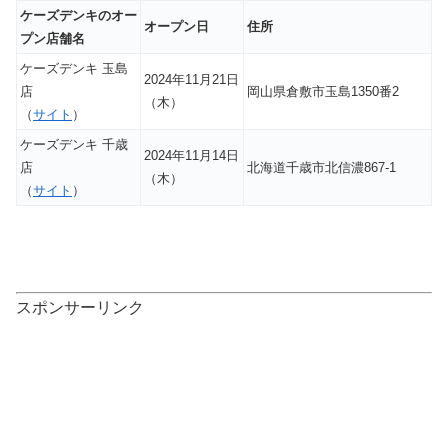
ケーズデンキのオー
オープン日
住所
プン店舗名
ケーズデンキ 玉島
2024年11月21日
店
岡山県倉敷市玉島1350番2
（木）
（
サイト
）
ケーズデンキ 千歳
2024年11月14日
店
北海道千歳市北信濃867-1
（木）
（
サイト
）
スポンサーリンク