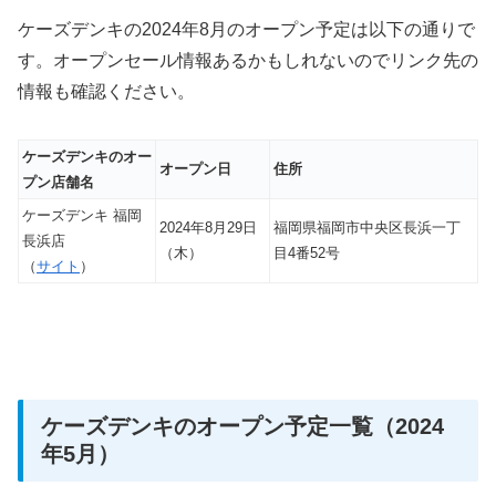
ケーズデンキの2024年8月のオープン予定は以下の通りで
す。オープンセール情報あるかもしれないのでリンク先の
情報も確認ください。
ケーズデンキのオー
オープン日
住所
プン店舗名
ケーズデンキ 福岡
2024年8月29日
福岡県福岡市中央区長浜一丁
長浜店
（木）
目4番52号
（
サイト
）
ケーズデンキのオープン予定一覧（2024
年5月）