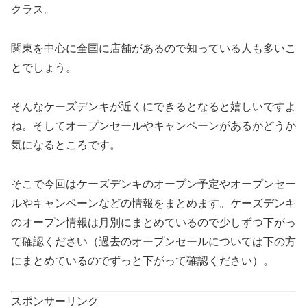
クラス。
関東を中心に全国に店舗があるので知っている人も多いこ
とでしょう。
そんなケーズデンキが近くにできるとなると嬉しいですよ
ね。そしてオープンセールやキャンペーンがあるかどうか
気になるところです。
そこで今回はケーズデンキのオープン予定やオープンセー
ルやキャンペーンなどの情報をまとめます。ケーズデンキ
のオープン情報は月別にまとめているので少しずつ下がっ
て確認ください（過去のオープンセールについては下の方
にまとめているのでずっと下がって確認ください）。
スポンサーリンク