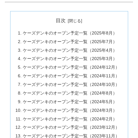
目次
ケーズデンキのオープン予定一覧（2025年8月）
ケーズデンキのオープン予定一覧（2025年7月）
ケーズデンキのオープン予定一覧（2025年4月）
ケーズデンキのオープン予定一覧（2025年3月）
ケーズデンキのオープン予定一覧（2024年12月）
ケーズデンキのオープン予定一覧（2024年11月）
ケーズデンキのオープン予定一覧（2024年10月）
ケーズデンキのオープン予定一覧（2024年8月）
ケーズデンキのオープン予定一覧（2024年5月）
ケーズデンキのオープン予定一覧（2024年3月）
ケーズデンキのオープン予定一覧（2024年2月）
ケーズデンキのオープン予定一覧（2023年12月）
ケーズデンキのオープン予定一覧（2023年11月）