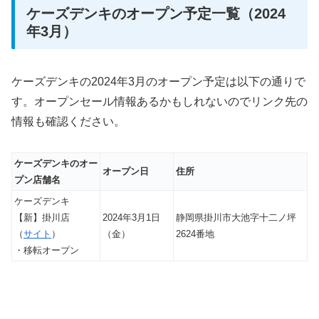
ケーズデンキのオープン予定一覧（2024
年3月）
ケーズデンキの2024年3月のオープン予定は以下の通りで
す。オープンセール情報あるかもしれないのでリンク先の
情報も確認ください。
ケーズデンキのオー
オープン日
住所
プン店舗名
ケーズデンキ
【新】掛川店
2024年3月1日
静岡県掛川市大池字十二ノ坪
（
サイト
）
（金）
2624番地
・移転オープン