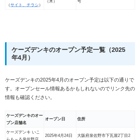
（木）
号
（
サイト、チラシ
）
ケーズデンキのオープン予定一覧（2025
年4月）
ケーズデンキの2025年4月のオープン予定は以下の通りで
す。オープンセール情報あるかもしれないのでリンク先の
情報も確認ください。
ケーズデンキのオー
オープン日
住所
プン店舗名
ケーズデンキ いこ
2025年4月24日
大阪府泉佐野市下瓦屋2丁目2
らも～る泉佐野店