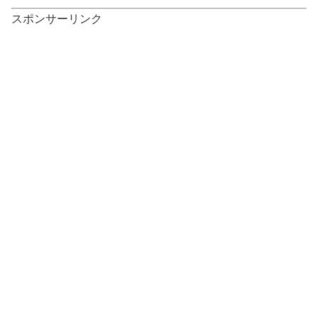
スポンサーリンク