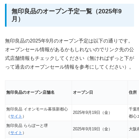
無印良品のオープン予定一覧（2025年9
月）
無印良品の2025年9月のオープン予定は以下の通りです。
オープンセール情報があるかもしれないのでリンク先の公
式店舗情報もチェックしてください（無ければずっと下が
って過去のオープンセール情報を参考にしてください）。
無印良品のオープン店舗名
オープン日
住所
無印良品 イオンモール幕張新都心
千葉
2025年9月19日（金）
（
サイト
）
都心
無印良品 ららぽーと堺
2025年9月19日（金）
大阪
（
サイト
）