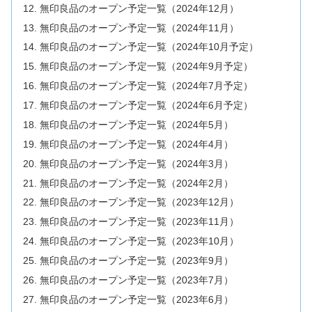
無印良品のオープン予定一覧（2024年12月）
無印良品のオープン予定一覧（2024年11月）
無印良品のオープン予定一覧（2024年10月予定）
無印良品のオープン予定一覧（2024年9月予定）
無印良品のオープン予定一覧（2024年7月予定）
無印良品のオープン予定一覧（2024年6月予定）
無印良品のオープン予定一覧（2024年5月）
無印良品のオープン予定一覧（2024年4月）
無印良品のオープン予定一覧（2024年3月）
無印良品のオープン予定一覧（2024年2月）
無印良品のオープン予定一覧（2023年12月）
無印良品のオープン予定一覧（2023年11月）
無印良品のオープン予定一覧（2023年10月）
無印良品のオープン予定一覧（2023年9月）
無印良品のオープン予定一覧（2023年7月）
無印良品のオープン予定一覧（2023年6月）