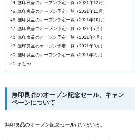
無印良品のオープン予定一覧（2021年12月）
無印良品のオープン予定一覧（2021年11月）
無印良品のオープン予定一覧（2021年10月）
無印良品のオープン予定一覧（2021年7月）
無印良品のオープン予定一覧（2021年4月）
無印良品のオープン予定一覧（2021年3月）
無印良品のオープン予定一覧（2021年2月）
まとめ
無印良品のオープン記念セール、キャン
ペーンについて
無印良品のオープン記念セールはいろいろ。