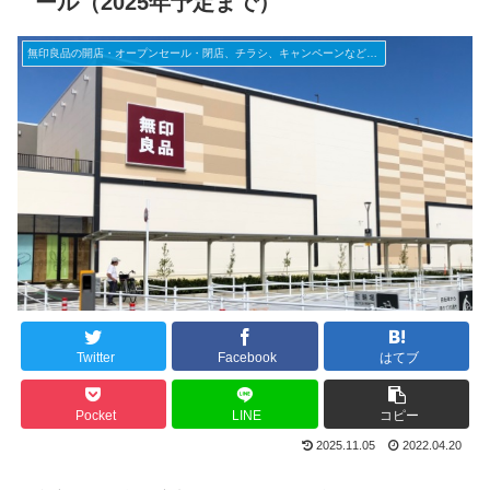
ール（2025年予定まで）
無印良品の開店・オープンセール・閉店、チラシ、キャンペーンなど（2025年）
Twitter
Facebook
はてブ
Pocket
LINE
コピー
2025.11.05
2022.04.20