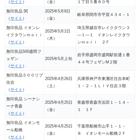
（
サイト
）
（金）
１丁目５番８０号
無印良品 関
2025年5月9日
岐阜県関市市平賀４３４－１
（
サイト
）
（金）
無印良品 イオンレ
埼玉県越谷市レイクタウン３
2025年5月1日
イクタウンｍｏｒｉ
―１―１ イオンレイクタウ
（木）
（
サイト
）
ンｍｏｒｉ ２Ｆ
無印良品500盛岡フ
岩手県盛岡市盛岡駅前通１番
ェザン
2025年5月上旬
４４号フェザンМ２階
（
サイト
）
無印良品５００リブ
2025年4月26日
兵庫県神戸市東灘区住吉本町
住吉
（土）
１－２－１ＬＩＶ住吉３階
（
サイト
）
無印良品 シーナシ
2025年4月25日
青森県青森市浜田１－１４－
ーナ青森
（金）
１ １Ｆ
（
サイト
）
無印良品 イオンモ
2025年4月25日
千葉県船橋市山手１－１－
ール船橋
（金）
８ イオンモール船橋２Ｆ
（
サイト
）