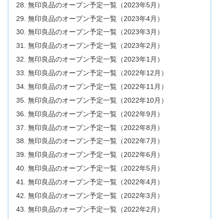
無印良品のオープン予定一覧（2023年5月）
無印良品のオープン予定一覧（2023年4月）
無印良品のオープン予定一覧（2023年3月）
無印良品のオープン予定一覧（2023年2月）
無印良品のオープン予定一覧（2023年1月）
無印良品のオープン予定一覧（2022年12月）
無印良品のオープン予定一覧（2022年11月）
無印良品のオープン予定一覧（2022年10月）
無印良品のオープン予定一覧（2022年9月）
無印良品のオープン予定一覧（2022年8月）
無印良品のオープン予定一覧（2022年7月）
無印良品のオープン予定一覧（2022年6月）
無印良品のオープン予定一覧（2022年5月）
無印良品のオープン予定一覧（2022年4月）
無印良品のオープン予定一覧（2022年3月）
無印良品のオープン予定一覧（2022年2月）