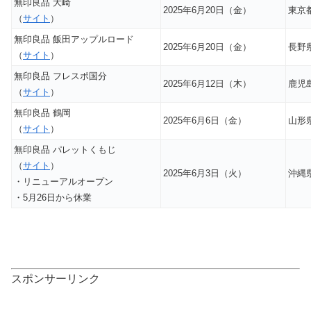
無印良品 大崎
2025年6月20日（金）
東京
（
サイト
）
無印良品 飯田アップルロード
2025年6月20日（金）
長野
（
サイト
）
無印良品 フレスポ国分
2025年6月12日（木）
鹿児
（
サイト
）
無印良品 鶴岡
2025年6月6日（金）
山形
（
サイト
）
無印良品 パレットくもじ
（
サイト
）
2025年6月3日（火）
沖縄
・リニューアルオープン
・5月26日から休業
スポンサーリンク