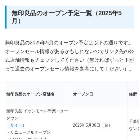
無印良品のオープン予定一覧（2025年5
月）
無印良品の2025年5月のオープン予定は以下の通りです。
オープンセール情報があるかもしれないのでリンク先の公
式店舗情報もチェックしてください（無ければずっと下が
って過去のオープンセール情報を参考にしてください）。
無印良品のオープン店舗名
オープン日
住所
無印良品 イオンモール千葉ニュー
タウン
千葉
（
サイト
）
2025年5月30日（金）
ウン
・リニューアルオープン