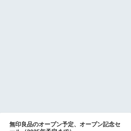
無印良品のオープン予定、オープン記念セ