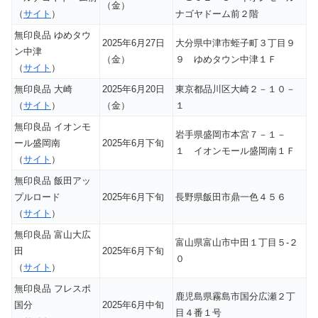
（金）
（
サイト
）
ナゴヤドーム前２階
無印良品 ゆめタウ
2025年6月27日
大分県中津市蛭子町３丁目９
ン中津
（金）
９ ゆめタウン中津１Ｆ
（
サイト
）
無印良品 大崎
2025年6月20日
東京都品川区大崎２－１０－
（
サイト
）
（金）
１
無印良品 イオンモ
岩手県盛岡市本宮７－１－
ール盛岡南
2025年6月下旬
１ イオンモール盛岡南１Ｆ
（
サイト
）
無印良品 飯田アッ
プルロード
2025年6月下旬
長野県飯田市鼎一色４５６
（
サイト
）
無印良品 富山大広
富山県富山市中田１丁目５‐２
田
2025年6月下旬
０
（
サイト
）
無印良品 フレスポ
鹿児島県霧島市国分広瀬２丁
国分
2025年6月中旬
目４番１号