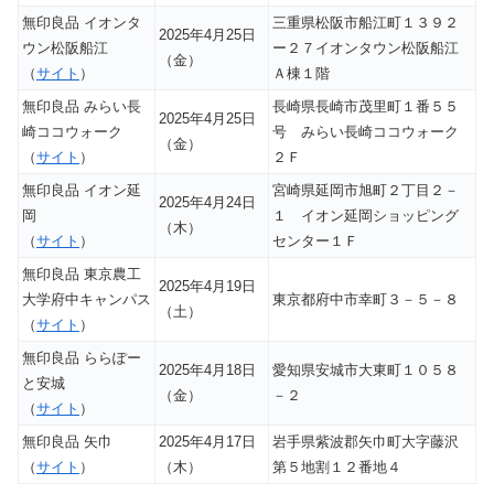
無印良品 イオンタ
三重県松阪市船江町１３９２
2025年4月25日
ウン松阪船江
ー２７イオンタウン松阪船江
（金）
（
サイト
）
Ａ棟１階
無印良品 みらい長
長崎県長崎市茂里町１番５５
2025年4月25日
崎ココウォーク
号 みらい長崎ココウォーク
（金）
（
サイト
）
２Ｆ
無印良品 イオン延
宮崎県延岡市旭町２丁目２－
2025年4月24日
岡
１ イオン延岡ショッピング
（木）
（
サイト
）
センター１Ｆ
無印良品 東京農工
2025年4月19日
大学府中キャンパス
東京都府中市幸町３－５－８
（土）
（
サイト
）
無印良品 ららぽー
2025年4月18日
愛知県安城市大東町１０５８
と安城
（金）
－２
（
サイト
）
無印良品 矢巾
2025年4月17日
岩手県紫波郡矢巾町大字藤沢
（
サイト
）
（木）
第５地割１２番地４