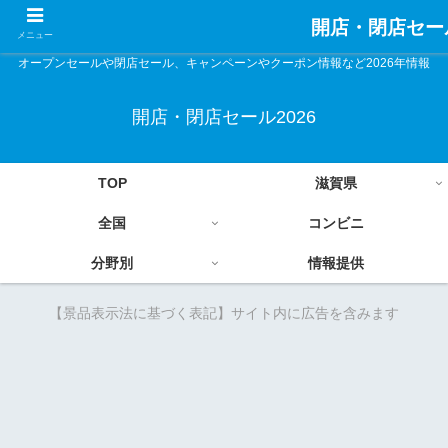
開店・閉店セール
メニュー
オープンセールや閉店セール、キャンペーンやクーポン情報など2026年情報
開店・閉店セール2026
TOP
滋賀県
全国
コンビニ
分野別
情報提供
【景品表示法に基づく表記】サイト内に広告を含みます