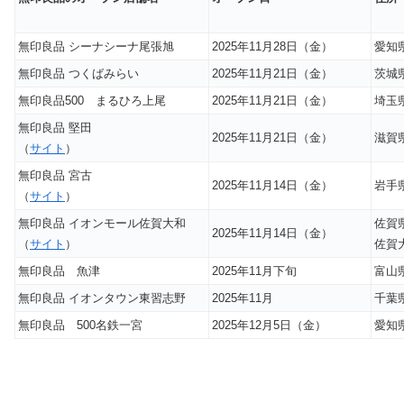
無印良品 シーナシーナ尾張旭
2025年11月28日（金）
愛知
無印良品 つくばみらい
2025年11月21日（金）
茨城県
無印良品500 まるひろ上尾
2025年11月21日（金）
埼玉
無印良品 堅田
2025年11月21日（金）
滋賀
（
サイト
）
無印良品 宮古
2025年11月14日（金）
岩手
（
サイト
）
無印良品 イオンモール佐賀大和
佐賀
2025年11月14日（金）
（
サイト
）
佐賀
無印良品 魚津
2025年11月下旬
富山県
無印良品 イオンタウン東習志野
2025年11月
千葉
無印良品 500名鉄一宮
2025年12月5日（金）
愛知