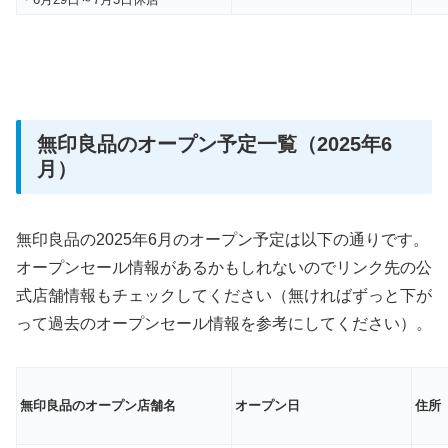
無印良品のオープン予定一覧（2025年6
月）
無印良品の2025年6月のオープン予定は以下の通りです。
オープンセール情報があるかもしれないのでリンク先の公
式店舗情報もチェックしてください（無ければずっと下が
って過去のオープンセール情報を参考にしてください）。
無印良品のオープン店舗名
オープン日
住所