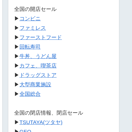
全国の開店セール
▶
コンビニ
▶
ファミレス
▶
ファーストフード
▶
回転寿司
▶
牛丼、うどん屋
▶
カフェ、喫茶店
▶
ドラッグストア
▶
大型商業施設
▶
全国総合
全国の閉店情報、閉店セール
▶
TSUTAYA(ツタヤ)
▶
GEO