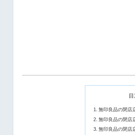
目
無印良品の閉店店
無印良品の閉店店
無印良品の閉店店