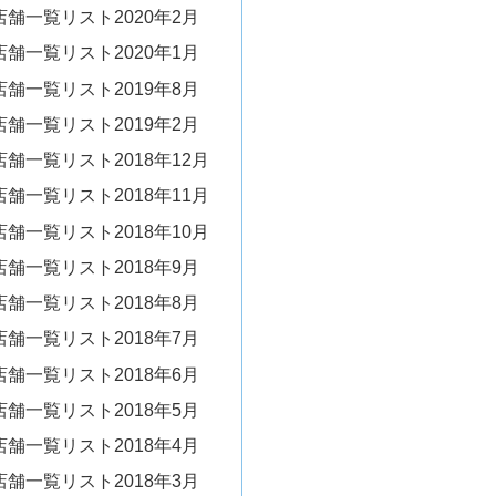
舗一覧リスト2020年2月
舗一覧リスト2020年1月
舗一覧リスト2019年8月
舗一覧リスト2019年2月
舗一覧リスト2018年12月
舗一覧リスト2018年11月
舗一覧リスト2018年10月
舗一覧リスト2018年9月
舗一覧リスト2018年8月
舗一覧リスト2018年7月
舗一覧リスト2018年6月
舗一覧リスト2018年5月
舗一覧リスト2018年4月
舗一覧リスト2018年3月