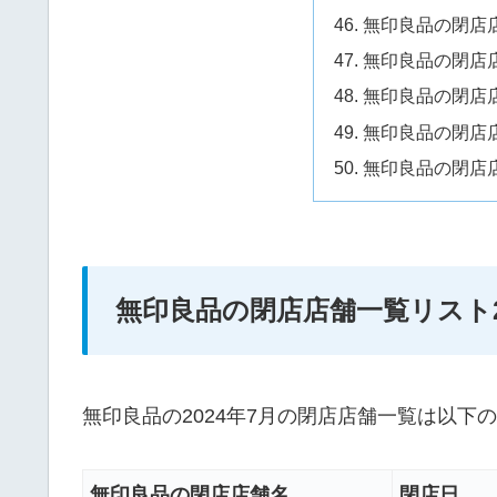
無印良品の閉店店
無印良品の閉店店
無印良品の閉店店
無印良品の閉店店
無印良品の閉店店
無印良品の閉店店舗一覧リスト2
無印良品の2024年7月の閉店店舗一覧は以下
無印良品の閉店店舗名
閉店日