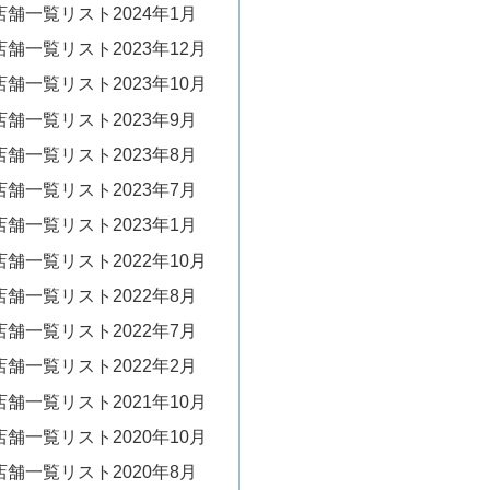
舗一覧リスト2024年1月
舗一覧リスト2023年12月
舗一覧リスト2023年10月
舗一覧リスト2023年9月
舗一覧リスト2023年8月
舗一覧リスト2023年7月
舗一覧リスト2023年1月
舗一覧リスト2022年10月
舗一覧リスト2022年8月
舗一覧リスト2022年7月
舗一覧リスト2022年2月
舗一覧リスト2021年10月
舗一覧リスト2020年10月
舗一覧リスト2020年8月