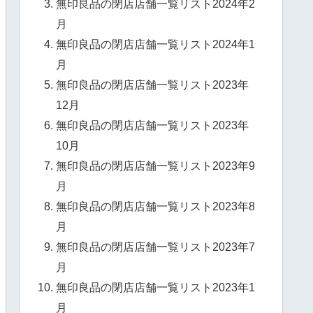
無印良品の閉店店舗一覧リスト2024年2
月
無印良品の閉店店舗一覧リスト2024年1
月
無印良品の閉店店舗一覧リスト2023年
12月
無印良品の閉店店舗一覧リスト2023年
10月
無印良品の閉店店舗一覧リスト2023年9
月
無印良品の閉店店舗一覧リスト2023年8
月
無印良品の閉店店舗一覧リスト2023年7
月
無印良品の閉店店舗一覧リスト2023年1
月