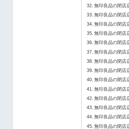
無印良品の閉店店
無印良品の閉店店
無印良品の閉店店
無印良品の閉店店
無印良品の閉店店
無印良品の閉店店
無印良品の閉店店
無印良品の閉店店
無印良品の閉店店
無印良品の閉店店
無印良品の閉店店
無印良品の閉店店
無印良品の閉店店
無印良品の閉店店