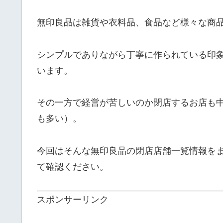
無印良品は雑貨や衣料品、食品など様々な商
シンプルでありながら丁寧に作られている印
います。
その一方で経営が苦しいのか閉店するお店も
も多い）。
今回はそんな無印良品の閉店店舗一覧情報を
て確認ください。
スポンサーリンク