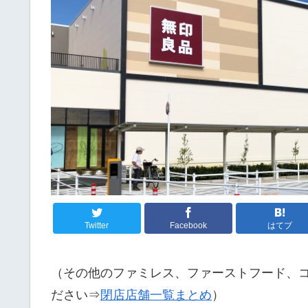
Twitter
Facebook
はてブ
（その他のファミレス、ファーストフード、
ださい⇒
閉店店舗一覧まとめ
）