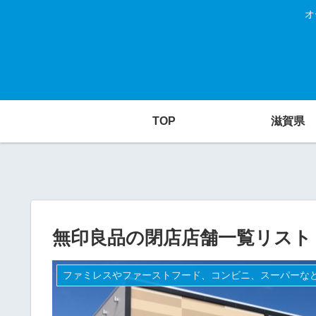
オ
TOP
滋賀県
無印良品の閉店店舗一覧リスト（