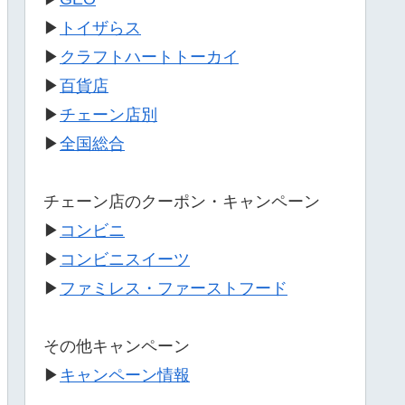
▶
トイザらス
▶
クラフトハートトーカイ
▶
百貨店
▶
チェーン店別
▶
全国総合
チェーン店のクーポン・キャンペーン
▶
コンビニ
▶
コンビニスイーツ
▶
ファミレス・ファーストフード
その他キャンペーン
▶
キャンペーン情報