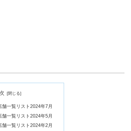
次
舗一覧リスト2024年7月
舗一覧リスト2024年5月
舗一覧リスト2024年2月