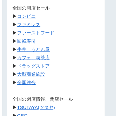
全国の開店セール
▶
コンビニ
▶
ファミレス
▶
ファーストフード
▶
回転寿司
▶
牛丼、うどん屋
▶
カフェ、喫茶店
▶
ドラッグストア
▶
大型商業施設
▶
全国総合
全国の閉店情報、閉店セール
▶
TSUTAYA(ツタヤ)
▶
GEO