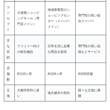
コ
地域密着型のシ
ン
大規模ショッピ
ョッピングセン
専門性の高い総
セ
ングモール（専
ター（スーパー
合スーパー
プ
門店メイン）
メイン）
ト
主
な
ファミリー向け
日常生活に必要
専門性の高い品
目
の総合施設
な商品を提供
揃えとサービス
的
店
舗
約110ヶ所
約104ヶ所
約500店舗
数
立
大都市郊外に多
様々な立地に展
地方都市や郊外
地
い
開