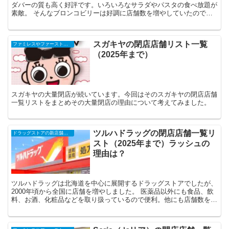
ダバーの質も高く好評です。いろいろなサラダやパスタの食べ放題が
素敵。 そんなブロンコビリーは好調に店舗数を増やしていたのです
がやはり経営の厳しいお店はそれなりにあるよ...
スガキヤの閉店店舗リスト一覧
ファミレスやファーストフード、コンビニ、スーパーなどの閉店店舗一覧（2025年）
（2025年まで）
スガキヤの大量閉店が続いています。今回はそのスガキヤの閉店店舗
一覧リストをまとめその大量閉店の理由について考えてみました。
ツルハドラッグの閉店店舗一覧リ
ドラッグストアの新店舗開店予定一覧・オープンセール・閉店、セールチラシなど（2025年）
スト（2025年まで）ラッシュの
理由は？
ツルハドラッグは北海道を中心に展開するドラッグストアでしたが、
2000年頃から全国に店舗を増やしました。 医薬品以外にも食品、飲
料、お酒、化粧品などを取り扱っているので便利。他にも店舗数を増
やしているドラッグストアが多いのですがツルハ...