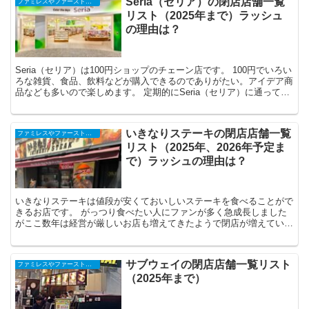
Seria（セリア）の閉店店舗一覧
ファミレスやファーストフード、コンビニ、スーパーなどの閉店店舗一覧（2025年）
リスト（2025年まで）ラッシュ
の理由は？
Seria（セリア）は100円ショップのチェーン店です。 100円でいろい
ろな雑貨、食品、飲料などが購入できるのでありがたい。アイデア商
品なども多いので楽しめます。 定期的にSeria（セリア）に通ってい
る人も多いことでしょう。...
いきなりステーキの閉店店舗一覧
ファミレスやファーストフード、コンビニ、スーパーなどの閉店店舗一覧（2025年）
リスト（2025年、2026年予定ま
で）ラッシュの理由は？
いきなりステーキは値段が安くておいしいステーキを食べることがで
きるお店です。 がっつり食べたい人にファンが多く急成長しました
がここ数年は経営が厳しいお店も増えてきたようで閉店が増えていま
す。特に2020年から大量閉店となっています。 ...
サブウェイの閉店店舗一覧リスト
ファミレスやファーストフード、コンビニ、スーパーなどの閉店店舗一覧（2025年）
（2025年まで）