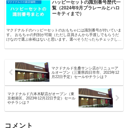
ハッピーセットの識別番号歴代一
マクドナルドの新店舗開店・閉店・オープンセール（2025年）
覧（2024年9月プラレールとハロ
ーキティまで）
マクドナルドのハッピーセットのおもちゃには識別番号が付いていま
す。 おもちゃの判別が可能（ただし店員さんから手渡しでもらうだ
けなので選ぶ余裕はないと思います。選べそうだったらチェックしま
しょう）。 今回はそんなマクドナルドのハッ...
マクドナルド生桑サンシ店がリニューア
ルオープン（三重県四日市市、2023年12
月22日予定）セールやチラシは？
マクドナルド六本木駅店がオープン（東
京都港区、2023年12月22日予定）セール
やチラシは？
コメント