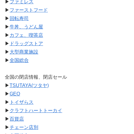
▶
ファミレス
▶
ファーストフード
▶
回転寿司
▶
牛丼、うどん屋
▶
カフェ、喫茶店
▶
ドラッグストア
▶
大型商業施設
▶
全国総合
全国の閉店情報、閉店セール
▶
TSUTAYA(ツタヤ)
▶
GEO
▶
トイザらス
▶
クラフトハートトーカイ
▶
百貨店
▶
チェーン店別