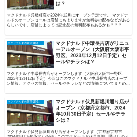
は？
マクドナルド呉服町店が2024年12月にオープン予定です。 マクドナ
ルドのオープンセールは店舗にもよりますが無料券の配布などがある
らしいです。店舗によっては記念品の無料配布もあるかも？？？ と
いうことでマクドナルドのオープンとな...
マクドナルド中環長吉店がリニュ
マクドナルドの新店舗開店・閉店・オープンセール（2025年）
ーアルオープン（大阪府大阪市平
野区、2023年12月12日予定）セ
ールやチラシは？
マクドナルド中環長吉店がオープンします（大阪府大阪市平野区、
2023年12月12日予定）今回はこのマクドナルド中環長吉店のオープ
ン情報、アクセス情報、セールやチラシなどの情報についてまとめま
す。
マクドナルド伏見新堀川通り店が
マクドナルドの新店舗開店・閉店・オープンセール（2025年）
オープン（京都府京都市、2024
年10月30日予定）セールやチラ
シは？
マクドナルド伏見新堀川通り店がオープンします（京都府京都市、
2024年9月下旬予定）今回はこのマクドナルド伏見新堀川通り店のオ