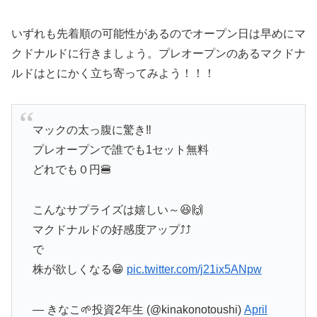
いずれも先着順の可能性があるのでオープン日は早めにマ
クドナルドに行きましょう。プレオープンのあるマクドナ
ルドはとにかく立ち寄ってみよう！！！
マックの太っ腹に驚き‼️
プレオープンで誰でも1セット無料
どれでも０円🍔
こんなサプライズは嬉しい～😆🙌
マクドナルドの好感度アップ⤴️⤴️
で
株が欲しくなる😁
pic.twitter.com/j21ix5ANpw
— きなこ🌱投資2年生 (@kinakonotoushi)
April