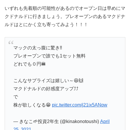
いずれも先着順の可能性があるのでオープン日は早めにマ
クドナルドに行きましょう。プレオープンのあるマクドナ
ルドはとにかく立ち寄ってみよう！！！
マックの太っ腹に驚き‼️
プレオープンで誰でも1セット無料
どれでも０円🍔
こんなサプライズは嬉しい～😆🙌
マクドナルドの好感度アップ⤴️⤴️
で
株が欲しくなる😁
pic.twitter.com/j21ix5ANpw
— きなこ🌱投資2年生 (@kinakonotoushi)
April
25, 2021