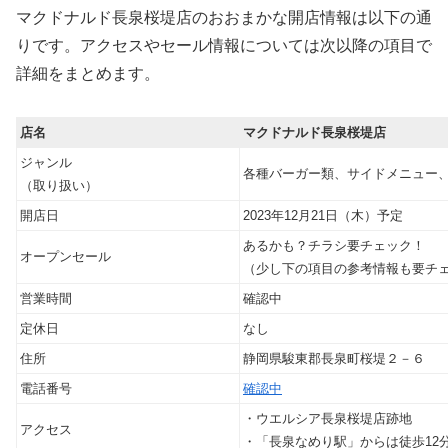
マクドナルド長泉桜堤店のおおまかな開店情報は以下の通
りです。アクセスやセール情報については次以降の項目で
詳細をまとめます。
店名
マクドナルド長泉桜堤店
ジャンル
各種バーガー類、サイドメニュー
（取り扱い）
開店日
2023年12月21日（木）予定
あるかも？チラシ要チェック！
オープンセール
（少し下の項目の参考情報も要チ
営業時間
確認中
定休日
なし
住所
静岡県駿東郡長泉町桜堤２－６
電話番号
確認中
・ウエルシア長泉桜堤店跡地
アクセス
・「長泉なめり駅」からは徒歩12