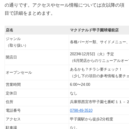
の通りです。アクセスやセール情報については次以降の項
目で詳細をまとめます。
店名
マクドナルド甲子園球場前店
ジャンル
各種バーガー類、サイドメニュー
（取り扱い）
2023年12月5日（火）予定
開店日
（6月閉店からのリニューアルオー
あるかも？チラシ要チェック！
オープンセール
（少し下の項目の参考情報も要チ
営業時間
6:00〜24:00
定休日
なし
住所
兵庫県西宮市甲子園七番町１１－
電話番号
0798-49-3510
アクセス
甲子園駅から徒歩2分程度
駐車場
なし