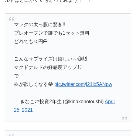
ルドはとにかく立ち寄ってみよう！！！
マックの太っ腹に驚き‼️
プレオープンで誰でも1セット無料
どれでも０円🍔
こんなサプライズは嬉しい～😆🙌
マクドナルドの好感度アップ⤴️⤴️
で
株が欲しくなる😁
pic.twitter.com/j21ix5ANpw
— きなこ🌱投資2年生 (@kinakonotoushi)
April
25, 2021