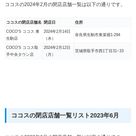
ココスの2024年2月の閉店店舗一覧は以下の通りです。
ココスの閉店店舗名
閉店日
住所
COCO’S ココス 東
2024年2月14日
奈良県生駒市東菜畑1-294
生駒店
（水）
COCO’S ココス取
2024年2月12日
茨城県取手市西1丁目31−33
手中央タウン店
（月）
ココスの閉店店舗一覧リスト2023年6月