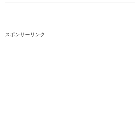
スポンサーリンク