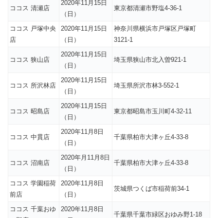
2020年11月15日
ココス 清瀬店
東京都清瀬市野塩4-36-1
（日）
ココス 戸塚中央
2020年11月15日
神奈川県横浜市戸塚区戸塚町
店
（日）
3121-1
2020年11月15日
ココス 狭山店
埼玉県狭山市北入曽921-1
（日）
2020年11月15日
ココス 所沢林店
埼玉県所沢市林3-552-1
（日）
2020年11月15日
ココス 昭島店
東京都昭島市玉川町4-32-11
（日）
2020年11月8日
ココス 中貫店
千葉県柏市大津ヶ丘4-33-8
（日）
2020年月11月8日
ココス 沼南店
千葉県柏市大津ヶ丘4-33-8
（日）
ココス 学園稲荷
2020年11月8日
茨城県つくば市稲荷前34-1
前店
（日）
ココス 千葉おゆ
2020年11月8日
千葉県千葉市緑区おゆみ野1-18