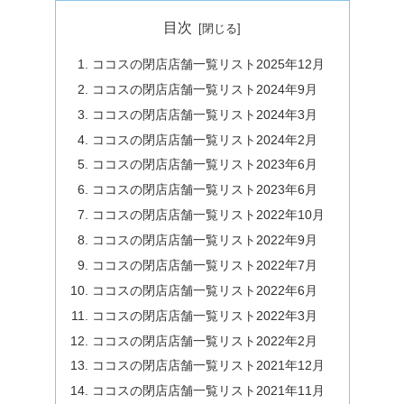
目次
ココスの閉店店舗一覧リスト2025年12月
ココスの閉店店舗一覧リスト2024年9月
ココスの閉店店舗一覧リスト2024年3月
ココスの閉店店舗一覧リスト2024年2月
ココスの閉店店舗一覧リスト2023年6月
ココスの閉店店舗一覧リスト2023年6月
ココスの閉店店舗一覧リスト2022年10月
ココスの閉店店舗一覧リスト2022年9月
ココスの閉店店舗一覧リスト2022年7月
ココスの閉店店舗一覧リスト2022年6月
ココスの閉店店舗一覧リスト2022年3月
ココスの閉店店舗一覧リスト2022年2月
ココスの閉店店舗一覧リスト2021年12月
ココスの閉店店舗一覧リスト2021年11月