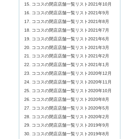
ココスの閉店店舗一覧リスト2021年10月
ココスの閉店店舗一覧リスト2021年9月
ココスの閉店店舗一覧リスト2021年8月
ココスの閉店店舗一覧リスト2021年7月
ココスの閉店店舗一覧リスト2021年6月
ココスの閉店店舗一覧リスト2021年3月
ココスの閉店店舗一覧リスト2021年2月
ココスの閉店店舗一覧リスト2021年1月
ココスの閉店店舗一覧リスト2020年12月
ココスの閉店店舗一覧リスト2020年11月
ココスの閉店店舗一覧リスト2020年10月
ココスの閉店店舗一覧リスト2020年8月
ココスの閉店店舗一覧リスト2020年5月
ココスの閉店店舗一覧リスト2020年2月
ココスの閉店店舗一覧リスト2019年9月
ココスの閉店店舗一覧リスト2019年8月