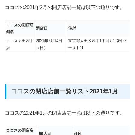
ココスの2021年2月の閉店店舗一覧は以下の通りです。
ココスの閉店店
閉店日
住所
舗名
ココス大田萩中
2021年2月14日
東京都大田区萩中1丁目7-1 萩中イ
店
（日）
ースト1F
ココスの閉店店舗一覧リスト2021年1月
ココスの2021年1月の閉店店舗一覧は以下の通りです。
ココスの閉店店
閉店日
住所