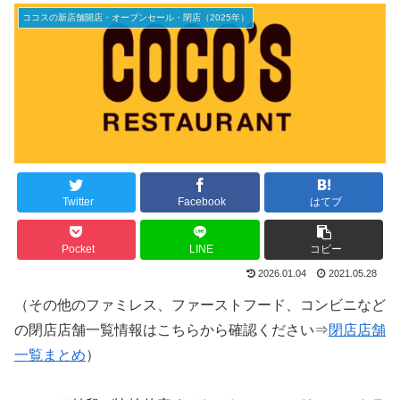
ココスの新店舗開店・オープンセール・閉店（2025年）
Twitter
Facebook
はてブ
Pocket
LINE
コピー
2026.01.04
2021.05.28
（その他のファミレス、ファーストフード、コンビニなど
の閉店店舗一覧情報はこちらから確認ください⇒
閉店店舗
一覧まとめ
）