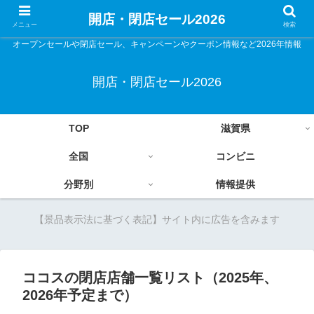
開店・閉店セール2026
メニュー
検索
オープンセールや閉店セール、キャンペーンやクーポン情報など2026年情報
開店・閉店セール2026
TOP
滋賀県
全国
コンビニ
分野別
情報提供
【景品表示法に基づく表記】サイト内に広告を含みます
ココスの閉店店舗一覧リスト（2025年、
2026年予定まで）