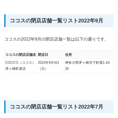
ココスの閉店店舗一覧リスト2022年9月
ココスの2022年9月の閉店店舗一覧は以下の通りです。
ココスの閉店店舗名
閉店日
住所
COCO’S（ココス）
2022年9月4日
神奈川県茅ヶ崎市下町屋1-10-
茅ヶ崎町屋店
（日）
26
ココスの閉店店舗一覧リスト2022年7月