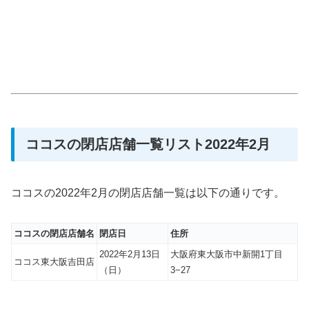
ココスの閉店店舗一覧リスト2022年2月
ココスの2022年2月の閉店店舗一覧は以下の通りです。
ココスの閉店店舗名
閉店日
住所
2022年2月13日
大阪府東大阪市中新開1丁目
ココス東大阪吉田店
（日）
3−27