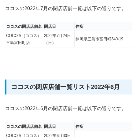
ココスの2022年7月の閉店店舗一覧は以下の通りです。
ココスの閉店店舗名
閉店日
住所
COCO’S（ココス）
2022年7月24日
静岡県三島市富田町340-19
三島富田町店
（日）
ココスの閉店店舗一覧リスト2022年6月
ココスの2022年6月の閉店店舗一覧は以下の通りです。
ココスの閉店店舗名
閉店日
住所
COCO’S（ココス）
2022年6月30日