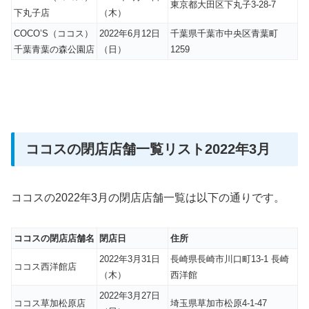
東京都大田区下丸子3-28-7
下丸子店
（木）
COCO’S（ココス）
2022年6月12日
千葉県千葉市中央区青葉町
千葉青葉の森公園店
（日）
1259
ココスの閉店店舗一覧リスト2022年3月
ココスの2022年3月の閉店店舗一覧は以下の通りです。
ココスの閉店店舗名
閉店日
住所
2022年3月31日
長崎県長崎市川口町13-1 長崎
ココス西洋館店
（木）
西洋館
2022年3月27日
ココス草加松原店
埼玉県草加市松原4-1-47