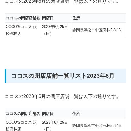
ココスの2023年6月の閉店店舗一覧は以下の通りです。
ココスの閉店店舗名
閉店日
住所
COCO’Sココス 浜
2023年6月25日
静岡県浜松市中区高林5-8-15
松高林店
（日）
ココスの閉店店舗一覧リスト2023年6月
ココスの2023年6月の閉店店舗一覧は以下の通りです。
ココスの閉店店舗名
閉店日
住所
COCO’Sココス 浜
2023年6月25日
静岡県浜松市中区高林5-8-15
松高林店
（日）