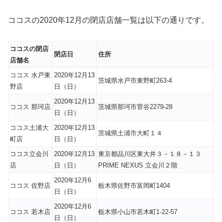
ココスの2020年12月の閉店店舗一覧は以下の通りです。
ココスの閉店
閉店日
住所
店舗名
ココス 水戸東
2020年12月13
茨城県水戸市東野町263-4
野店
日（日）
2020年12月13
ココス 那珂店
茨城県那珂市菅谷2279-28
日（日）
ココス土浦大
2020年12月13
茨城県土浦市大町１４
町店
日（日）
ココス立会川
2020年12月13
東京都品川区東大井３－１８－１３
店
日（日）
PRIME NEXUS 立会川２階
2020年12月6
ココス 佐野店
栃木県佐野市富岡町1404
日（日）
2020年12月6
ココス 若木店
栃木県小山市若木町1-22-57
日（日）