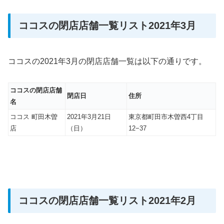
ココスの閉店店舗一覧リスト2021年3月
ココスの2021年3月の閉店店舗一覧は以下の通りです。
ココスの閉店店舗
閉店日
住所
名
ココス 町田木曽
2021年3月21日
東京都町田市木曽西4丁目
店
（日）
12−37
ココスの閉店店舗一覧リスト2021年2月