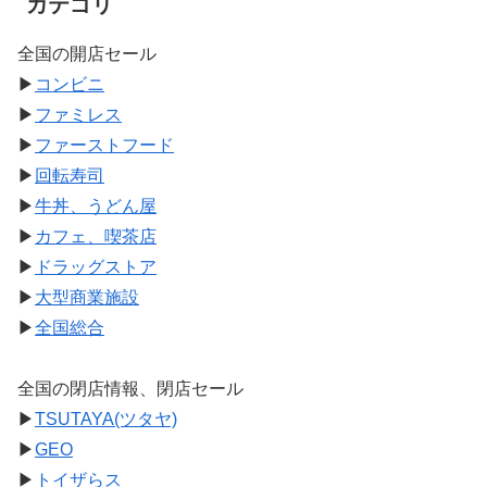
カテゴリ
全国の開店セール
▶
コンビニ
▶
ファミレス
▶
ファーストフード
▶
回転寿司
▶
牛丼、うどん屋
▶
カフェ、喫茶店
▶
ドラッグストア
▶
大型商業施設
▶
全国総合
全国の閉店情報、閉店セール
▶
TSUTAYA(ツタヤ)
▶
GEO
▶
トイザらス