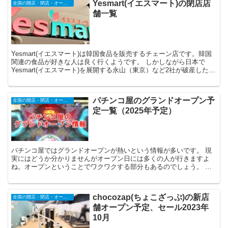
Yesmart(イエスマート)の閉店店
全国の開店・閉店・オープンセール情報（2025年）
舗一覧
Yesmart(イエスマート)は韓国食品を販売するチェーン店です。韓国
関連の食品が好きな人は良く行くようです。 しかしながら日本で
Yesmart(イエスマート)を展開する永山（東京）など2社が破産したと
して閉店する店舗が多数出ています...
パチンコ屋のグランドオープン予
全国の開店・閉店・オープンセール情報（2025年）
定一覧（2025年予定）
パチンコ屋ではグランドオープンが熱いという情報が多いです。 現
実にはどうか分かりませんがオープン日には多くの人が行きますよ
ね。オープンということでワクワクする部分もあるのでしょう。 今
回はそんなパチンコ屋のグランドオープン情報を...
chocozap(ちょこざっぷ)の新店
全国の開店・閉店・オープンセール情報（2025年）
舗オープン予定、セール2023年
10月