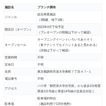
施設名
ブランチ調布
総合商業施設
ジャンル
（3階建、地下1階）
2022年4月下旬予定
開店日（オープン）
（プレオープンの情報は下がって確認）
オープニングイベントいろいろありそう
オープンセール
（各テナントでもイベントあると思われる）
（詳細は下がって確認）
営業時間
不明
定休日
不明
住所
東京都調布市深大寺東町７丁目４７−１
電話番号
不明
バス停「都営深大寺住宅前」から徒歩2分程度
アクセス
県道121号線と県道14号線の交差点付近く
駐車場約90台
駐車場
（施設利用で120分無料）