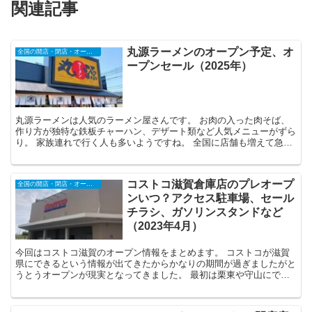
関連記事
丸源ラーメンのオープン予定、オ
全国の開店・閉店・オープンセール情報（2025年）
ープンセール（2025年）
丸源ラーメンは人気のラーメン屋さんです。 お肉の入った肉そば、
作り方が独特な鉄板チャーハン、デザート類など人気メニューがずら
り。 家族連れで行く人も多いようですね。 全国に店舗も増えて急成
長中。 そんな丸源ラーメンが...
コストコ滋賀倉庫店のプレオープ
全国の開店・閉店・オープンセール情報（2025年）
ンいつ？アクセス駐車場、セール
チラシ、ガソリンスタンドなど
（2023年4月）
今回はコストコ滋賀のオープン情報をまとめます。 コストコが滋賀
県にできるという情報が出てきたからかなりの期間が過ぎましたがと
うとうオープンが現実となってきました。 最初は栗東や守山にでき
るのでは？という情報が一番多かったのですが...