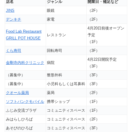
店名
ジャンル
開業日・補足など
JINS
眼鏡
（2F）
デンキチ
家電
（2F）
4月20日前後オープン
Food Lab Restaurant
レストラン
予定
GRILL POT HOUSE
（1F）
くら寿司
回転寿司
（3F）
4月22日開院予定
金剛寺内科クリニック
病院
（3F）
（募集中）
整形外科
（3F）
（募集中）
小児科もしくは耳鼻科
（3F）
クオール薬局
薬局
（2F）
ソフトバンクモバイル
携帯ショップ
（1F）
ふじみ交流プラザ
コミュニティスペース
（1F）
みはらしひろば
コミュニティスペース
（2F）
あそびのひろば
コミュニティスペース
（3F）