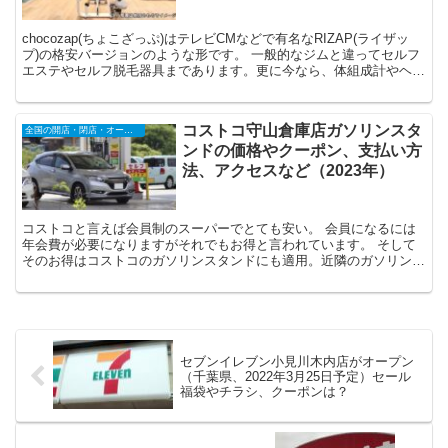
chocozap(ちょこざっぷ)はテレビCMなどで有名なRIZAP(ライザッ
プ)の格安バージョンのような形です。 一般的なジムと違ってセルフ
エステやセルフ脱毛器具まであります。更に今なら、体組成計やヘル
スウォッチといったスターターキッ...
コストコ守山倉庫店ガソリンスタ
全国の開店・閉店・オープンセール情報（2025年）
ンドの価格やクーポン、支払い方
法、アクセスなど（2023年）
コストコと言えば会員制のスーパーでとても安い。 会員になるには
年会費が必要になりますがそれでもお得と言われています。 そして
そのお得はコストコのガソリンスタンドにも適用。近隣のガソリンス
タンドよりもリッターあたり10円ぐらい安い...
セブンイレブン小見川木内店がオープン
（千葉県、2022年3月25日予定）セール
福袋やチラシ、クーポンは？