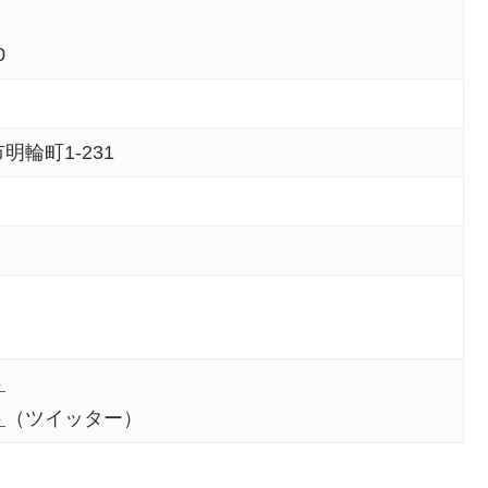
0
明輪町1-231
ト
ト
（ツイッター）