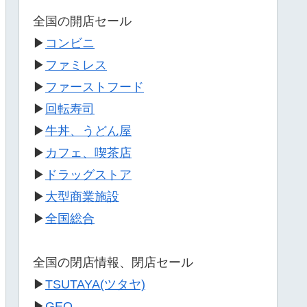
全国の開店セール
▶
コンビニ
▶
ファミレス
▶
ファーストフード
▶
回転寿司
▶
牛丼、うどん屋
▶
カフェ、喫茶店
▶
ドラッグストア
▶
大型商業施設
▶
全国総合
全国の閉店情報、閉店セール
▶
TSUTAYA(ツタヤ)
▶
GEO