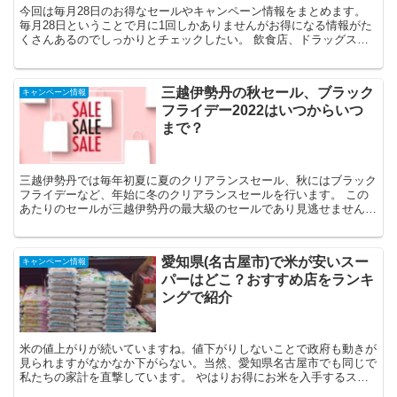
今回は毎月28日のお得なセールやキャンペーン情報をまとめます。
毎月28日ということで月に1回しかありませんがお得になる情報がた
くさんあるのでしっかりとチェックしたい。 飲食店、ドラッグスト
ア、コンビニなど様々な業種についてまと...
三越伊勢丹の秋セール、ブラック
キャンペーン情報
フライデー2022はいつからいつ
まで？
三越伊勢丹では毎年初夏に夏のクリアランスセール、秋にはブラック
フライデーなど、年始に冬のクリアランスセールを行います。 この
あたりのセールが三越伊勢丹の最大級のセールであり見逃せません。
当然のように今年も夏のクリアランスセール...
愛知県(名古屋市)で米が安いスー
キャンペーン情報
パーはどこ？おすすめ店をランキ
ングで紹介
米の値上がりが続いていますね。値下がりしないことで政府も動きが
見られますがなかなか下がらない。当然、愛知県名古屋市でも同じで
私たちの家計を直撃しています。 やはりお得にお米を入手するスー
パーの情報は欠かせない。 この記事では愛知...