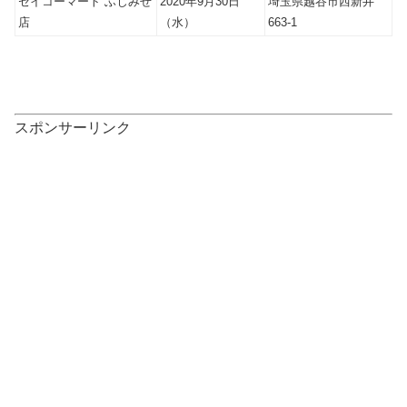
セイコーマート ふじみせ
2020年9月30日
埼玉県越谷市西新井
店
（水）
663-1
スポンサーリンク