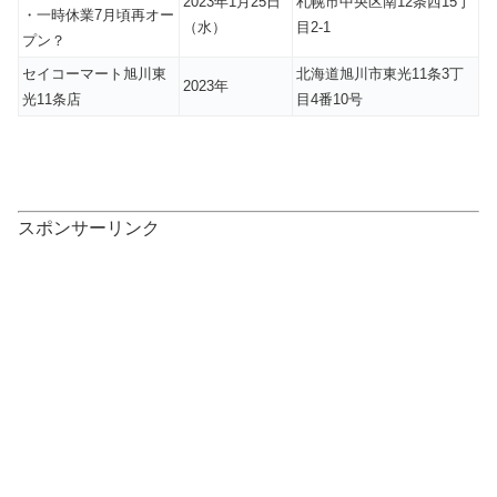
2023年1月25日
札幌市中央区南12条西15丁
・一時休業7月頃再オー
（水）
目2-1
プン？
セイコーマート旭川東
北海道旭川市東光11条3丁
2023年
光11条店
目4番10号
スポンサーリンク