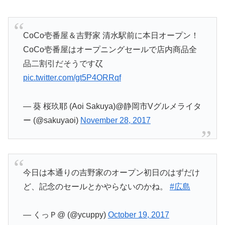
CoCo壱番屋＆吉野家 清水駅前に本日オープン！
CoCo壱番屋はオープニングセールで店内商品全
品二割引だそうですζζ
pic.twitter.com/gt5P4ORRqf
— 葵 桜玖耶 (Aoi Sakuya)@静岡市Vグルメライタ
ー (@sakuyaoi)
November 28, 2017
今日は本通りの吉野家のオープン初日のはずだけ
ど、記念のセールとかやらないのかね。
#広島
— くっＰ@ (@ycuppy)
October 19, 2017