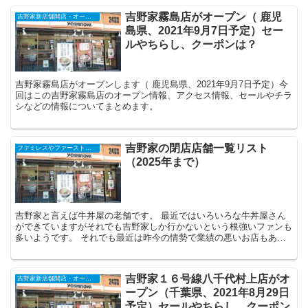
吉野家霧島店がオープン（ 鹿児
吉野家新店舗開店・オープンセール・閉店（2025年）
島県、2021年9月7日予定）セー
ルやちらし、クーポンは？
吉野家霧島店がオープンします（ 鹿児島県、2021年9月7日予定）今
回はこの吉野家霧島店のオープン情報、アクセス情報、セールやチラ
シなどの情報についてまとめます。
吉野家の閉店店舗一覧リスト
ファミレスやファーストフード、コンビニ、スーパーなどの閉店店舗一覧（2025年）
（2025年まで）
吉野家と言えば牛丼屋の老舗です。 最近ではいろいろな牛丼屋さん
ができていますがそれでも吉野家しか行かないという根強いファンも
多いようです。 それでも最近は昨今の情勢で業績の悪いお店もある
ようで閉店も増えているようです。こればっか...
吉野家１６号線八千代村上店がオ
吉野家新店舗開店・オープンセール・閉店（2025年）
ープン（千葉県、2021年8月29日
予定）セールやちらし、クーポン