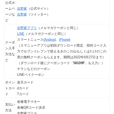
公式ホ
ームペ
吉野家
（公式サイト）
ージな
吉野家
（ツイッター）
ど
吉野家アプリ
（メルマガクーポンと同じ）
LINE
（メルマガクーポンと同じ）
スマートニュース(
Android
、
iPhone
)
クーポ
（スマニューアプリは初回ダウンロード限定、招待コード入
ン入手
力でセブンイレブンで使えるきのこの山もしくはたけのこの
方法な
里の無料クーポンもらえます。期間は2022年9月27日まで）
ど
（ダウンロード後にクーポンコード「
581D9F
」を入力））
チラシなどのクーポン
LINEペイクーポン
ポイン
楽天カード
トカー
dカード
ド
Tカード
各種電子マネー
支払い
各種QRコード決済
方法
吉野家プリカ