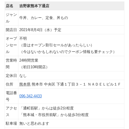
店名
吉野家熊本下通店
ジャン
牛丼、カレー、定食、丼もの
ル
開店日
2021年8月4日（水）予定
オープ
不明
ンセー
（昔はオープン割引セールがあったらしい）
ル
（今はないかもしれないのでクーポン情報も要チェック）
営業時
24時間営業
間
（初日10時開店）
定休日
なし
住所
熊本県
熊本市
中央区
下通１丁目３－１
ＮＡＤＥＬビル１Ｆ
電話番
096-342-4433
号
アクセ
「通町筋駅」からは徒歩2分程度
ス
「熊本城・市役所前駅」から徒歩3分程度
駐車場
無いと思われます