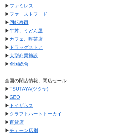
▶
ファミレス
▶
ファーストフード
▶
回転寿司
▶
牛丼、うどん屋
▶
カフェ、喫茶店
▶
ドラッグストア
▶
大型商業施設
▶
全国総合
全国の閉店情報、閉店セール
▶
TSUTAYA(ツタヤ)
▶
GEO
▶
トイザらス
▶
クラフトハートトーカイ
▶
百貨店
▶
チェーン店別