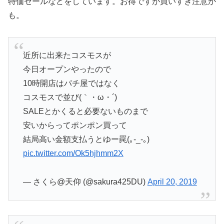
特価セールなどをしています。お得ですが買いすぎ注意か
も。
近所に出来たコスモスが
今日オープンやったので
10時開店はパチ屋ではなく
コスモスで並び(｀・ω・´)
SALEとかくると必要ないものまで
安いからってポンポン買って
結局高い金額支払うとゆー罠(｡-_-｡)
pic.twitter.com/Ok5hjhmm2X
— さくら@天仰 (@sakura425DU)
April 20, 2019