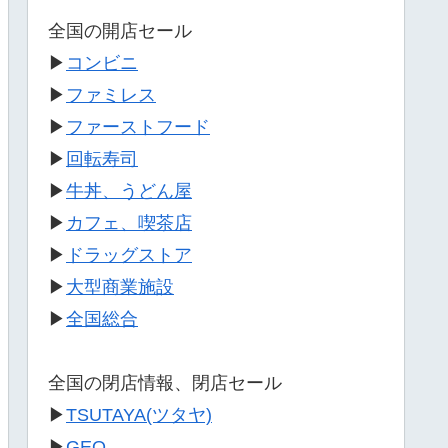
全国の開店セール
▶
コンビニ
▶
ファミレス
▶
ファーストフード
▶
回転寿司
▶
牛丼、うどん屋
▶
カフェ、喫茶店
▶
ドラッグストア
▶
大型商業施設
▶
全国総合
全国の閉店情報、閉店セール
▶
TSUTAYA(ツタヤ)
▶
GEO