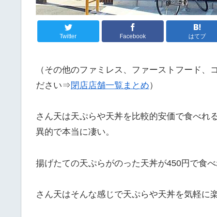
Twitter
Facebook
はてブ
（その他のファミレス、ファーストフード、
ださい⇒
閉店店舗一覧まとめ
）
さん天は天ぷらや天丼を比較的安価で食べれる
異的で本当に凄い。
揚げたての天ぷらがのった天丼が450円で食
さん天はそんな感じで天ぷらや天丼を気軽に