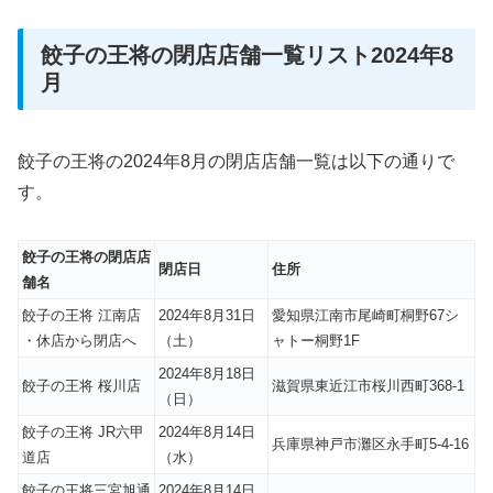
餃子の王将の閉店店舗一覧リスト2024年8
月
餃子の王将の2024年8月の閉店店舗一覧は以下の通りで
す。
餃子の王将の閉店店
閉店日
住所
舗名
餃子の王将 江南店
2024年8月31日
愛知県江南市尾崎町桐野67シ
・休店から閉店へ
（土）
ャトー桐野1F
2024年8月18日
餃子の王将 桜川店
滋賀県東近江市桜川西町368-1
（日）
餃子の王将 JR六甲
2024年8月14日
兵庫県神戸市灘区永手町5-4-16
道店
（水）
餃子の王将三宮旭通
2024年8月14日