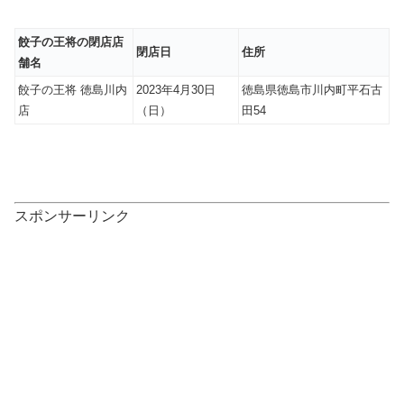
餃子の王将の閉店店
閉店日
住所
舗名
餃子の王将 徳島川内
2023年4月30日
徳島県徳島市川内町平石古
店
（日）
田54
スポンサーリンク