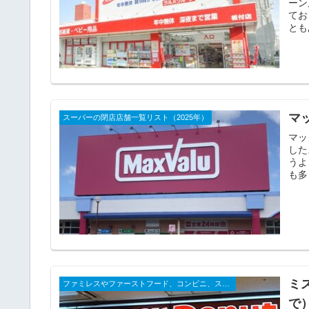
ーン
てお
とも
マ
スーパーの閉店店舗一覧リスト（2025年）
マッ
した
うよ
も多
ミ
ファミレスやファーストフード、コンビニ、スーパーなどの閉店店舗一覧（2025年）
で