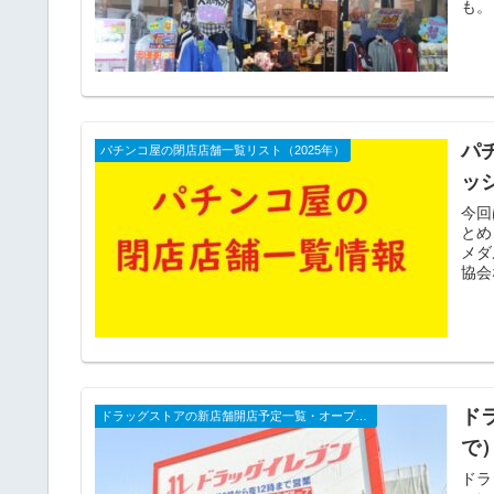
も。
パ
パチンコ屋の閉店店舗一覧リスト（2025年）
ッ
今回
とめ
メダ
協会
ド
ドラッグストアの新店舗開店予定一覧・オープンセール・閉店、セールチラシなど（2025年）
で
ドラ