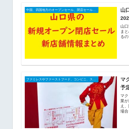
山
中国、四国地方のオープンセール、閉店セール予定
2
山口
まと
るの
マ
ファミレスやファーストフード、コンビニ、スーパーなどの閉店店舗一覧（2025年）
予
マク
業が
え、
場合