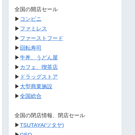
全国の開店セール
▶
コンビニ
▶
ファミレス
▶
ファーストフード
▶
回転寿司
▶
牛丼、うどん屋
▶
カフェ、喫茶店
▶
ドラッグストア
▶
大型商業施設
▶
全国総合
全国の閉店情報、閉店セール
▶
TSUTAYA(ツタヤ)
▶
GEO