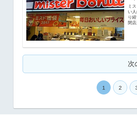
ミス
い人
り経
閉店
次
1
2