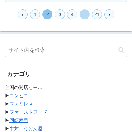
1
2
3
4
…
21
カテゴリ
全国の開店セール
▶
コンビニ
▶
ファミレス
▶
ファーストフード
▶
回転寿司
▶
牛丼、うどん屋